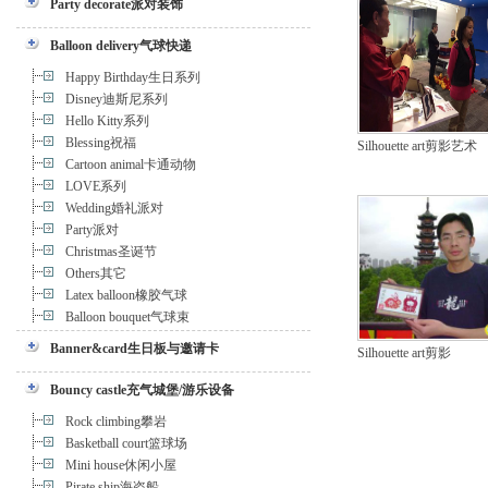
Party decorate派对装饰
Balloon delivery气球快递
Happy Birthday生日系列
Disney迪斯尼系列
Hello Kitty系列
Blessing祝福
Silhouette art剪影艺术
Cartoon animal卡通动物
LOVE系列
Wedding婚礼派对
Party派对
Christmas圣诞节
Others其它
Latex balloon橡胶气球
Balloon bouquet气球束
Banner&card生日板与邀请卡
Silhouette art剪影
Bouncy castle充气城堡/游乐设备
Rock climbing攀岩
Basketball court篮球场
Mini house休闲小屋
Pirate ship海盗船